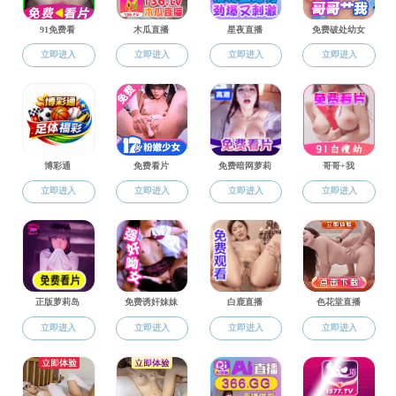
实
教育教学
实验
教务信息
本科生培养
活体荧
研究生培养
教授开放日