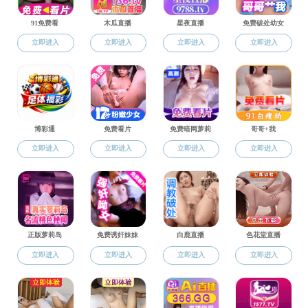
主
科学研究
成人
科研信息
20
项目申报
学术动态
学术会议